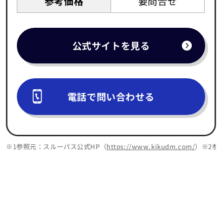
参考価格
要問合せ
公式サイトを見る
電話で問い合わせる
※1参照元：スルーパス公式HP（
https://www.kikudm.com/
）※2参