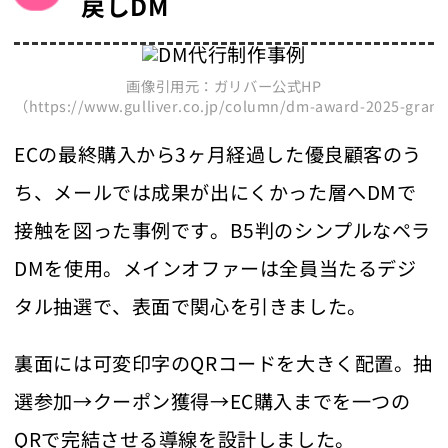
戻しDM
画像引用元：ガリバー公式HP
（https://www.gulliver.co.jp/column/dm-award-2025-gran
ECの最終購入から3ヶ月経過した優良顧客のう
ち、メールでは成果が出にくかった層へDMで
接触を図った事例です。B5判のシンプルなペラ
DMを使用。メインオファーは全員当たるデジ
タル抽選で、表面で関心を引きました。
裏面には可変印字のQRコードを大きく配置。抽
選参加→クーポン獲得→EC購入までを一つの
QRで完結させる導線を設計しました。