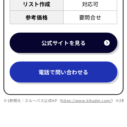
リスト作成
対応可
参考価格
要問合せ
公式サイトを見る
電話で問い合わせる
※1参照元：スルーパス公式HP（
https://www.kikudm.com/
）※2参