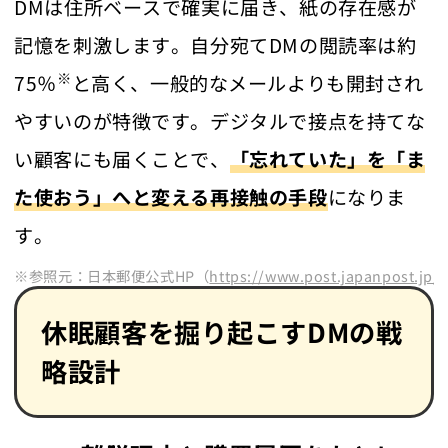
DMは住所ベースで確実に届き、紙の存在感が
記憶を刺激します。自分宛てDMの閲読率は約
※
75％
と高く、一般的なメールよりも開封され
やすいのが特徴です。デジタルで接点を持てな
い顧客にも届くことで、
「忘れていた」を「ま
た使おう」へと変える再接触の手段
になりま
す。
※参照元：日本郵便公式HP（
https://www.post.japanpost.jp/
休眠顧客を掘り起こすDMの戦
略設計