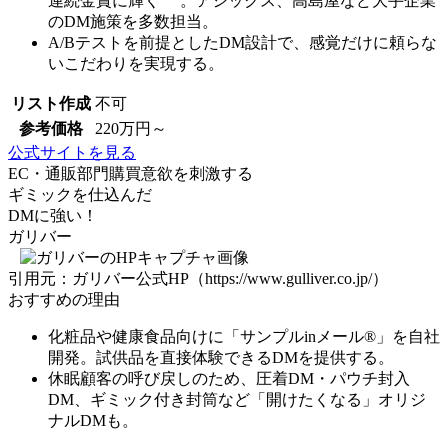
連続金賞に輝く
。アシックス、高島屋など大手企業
のDM施策を多数担当。
A/Bテストを前提としたDM設計
で、感覚だけに頼らな
いこだわりを実現する。
リスト作成
不可
参考価格
220万円～
公式サイトを見る
EC・通販部門
購買意欲を刺激する
ギミックを仕込んだ
DMに強い！
ガリバー
引用元：ガリバー公式HP（https://www.gulliver.co.jp/）
おすすめの理由
化粧品や健康食品向けに「サンプルinメール®」を自社
開発。試供品を直接体験できるDMを提供する。
休眠顧客の呼び戻しのため、
圧着DM・パウチ封入
DM、ギミック付き封筒
など「開けたくなる」オリジ
ナルDMも。