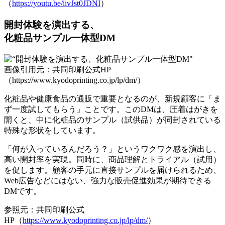
（
https://youtu.be/iivJst0JDNI
）
開封体験を演出する、
化粧品サンプル一体型DM
画像引用元：共同印刷公式HP
（https://www.kyodoprinting.co.jp/lp/dm/）
化粧品や健康食品の通販で重要となるのが、新規顧客に「ま
ず一度試してもらう」ことです。このDMは、
圧着はがきを
開くと、中に化粧品のサンプル（試供品）が同封されている
特殊な形状
をしています。
「何が入っているんだろう？」というワクワク感を演出し、
高い開封率を実現。同時に、商品理解とトライアル（試用）
を促します。顧客の手元に直接サンプルを届けられるため、
Web広告などにはない、強力な販売促進効果が期待できる
DMです。
参照元：共同印刷公式
HP（
https://www.kyodoprinting.co.jp/lp/dm/
）