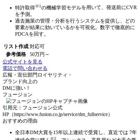
※1
特許取得
の機械学習モデル
を用いて、発送前にCVR
を予測。
過去施策の管理・分析を行うシステムを提供し、
どの
要素が結果に効いているかを可視化
。数字で徹底的に
PDCAを回す。
リスト作成
対応可
参考価格
50万円～
公式サイトを見る
電話で問い合わせる
広報・宣伝部門
ロイヤリティ・
ブランド向上の
DMに強い！
フュージョン
引用元：フュージョン公式
HP（https://www.fusion.co.jp/service/dm_fullservice）
おすすめの理由
全日本DM大賞を15年以上連続で受賞
し、直近では 7年
※2