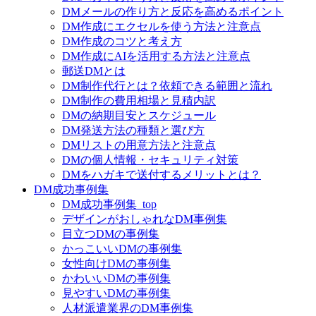
DMメールの作り方と反応を高めるポイント
DM作成にエクセルを使う方法と注意点
DM作成のコツと考え方
DM作成にAIを活用する方法と注意点
郵送DMとは
DM制作代行とは？依頼できる範囲と流れ
DM制作の費用相場と見積内訳
DMの納期目安とスケジュール
DM発送方法の種類と選び方
DMリストの用意方法と注意点
DMの個人情報・セキュリティ対策
DMをハガキで送付するメリットとは？
DM成功事例集
DM成功事例集_top
デザインがおしゃれなDM事例集
目立つDMの事例集
かっこいいDMの事例集
女性向けDMの事例集
かわいいDMの事例集
見やすいDMの事例集
人材派遣業界のDM事例集