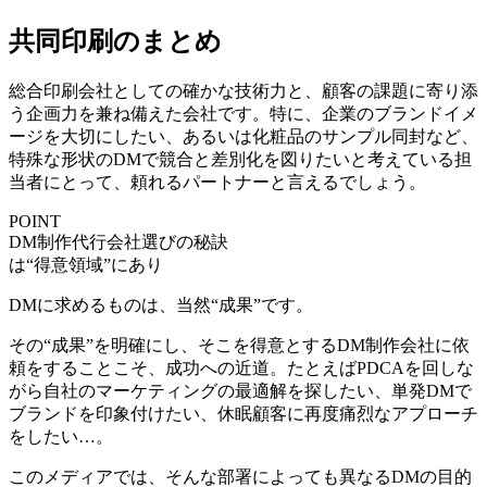
共同印刷のまとめ
総合印刷会社としての確かな技術力
と、
顧客の課題に寄り添
う企画力
を兼ね備えた会社です。特に、企業のブランドイメ
ージを大切にしたい、あるいは化粧品のサンプル同封など、
特殊な形状のDMで競合と差別化を図りたいと考えている担
当者にとって、頼れるパートナーと言えるでしょう。
POINT
DM制作代行会社選びの秘訣
は“得意領域”にあり
DMに求めるものは、当然“成果”です。
その“成果”を明確にし、そこを得意とするDM制作会社に依
頼をすることこそ、成功への近道。たとえばPDCAを回しな
がら自社のマーケティングの最適解を探したい、単発DMで
ブランドを印象付けたい、休眠顧客に再度痛烈なアプローチ
をしたい…。
このメディアでは、そんな
部署によっても異なるDMの目的