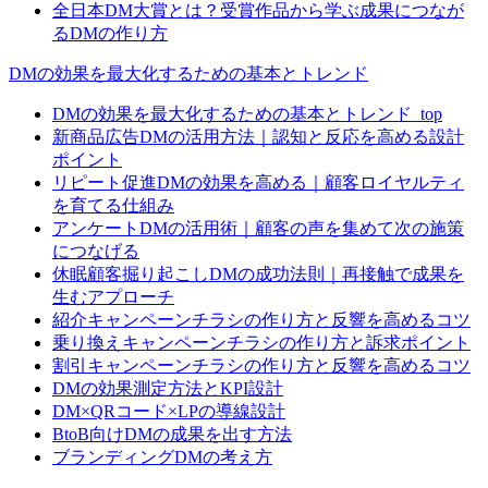
全日本DM大賞とは？受賞作品から学ぶ成果につなが
るDMの作り方
DMの効果を最大化するための基本とトレンド
DMの効果を最大化するための基本とトレンド_top
新商品広告DMの活用方法｜認知と反応を高める設計
ポイント
リピート促進DMの効果を高める｜顧客ロイヤルティ
を育てる仕組み
アンケートDMの活用術｜顧客の声を集めて次の施策
につなげる
休眠顧客掘り起こしDMの成功法則｜再接触で成果を
生むアプローチ
紹介キャンペーンチラシの作り方と反響を高めるコツ
乗り換えキャンペーンチラシの作り方と訴求ポイント
割引キャンペーンチラシの作り方と反響を高めるコツ
DMの効果測定方法とKPI設計
DM×QRコード×LPの導線設計
BtoB向けDMの成果を出す方法
ブランディングDMの考え方