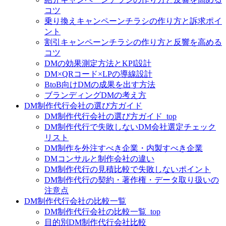
コツ
乗り換えキャンペーンチラシの作り方と訴求ポイ
ント
割引キャンペーンチラシの作り方と反響を高める
コツ
DMの効果測定方法とKPI設計
DM×QRコード×LPの導線設計
BtoB向けDMの成果を出す方法
ブランディングDMの考え方
DM制作代行会社の選び方ガイド
DM制作代行会社の選び方ガイド_top
DM制作代行で失敗しないDM会社選定チェック
リスト
DM制作を外注すべき企業・内製すべき企業
DMコンサルと制作会社の違い
DM制作代行の見積比較で失敗しないポイント
DM制作代行の契約・著作権・データ取り扱いの
注意点
DM制作代行会社の比較一覧
DM制作代行会社の比較一覧_top
目的別DM制作代行会社比較