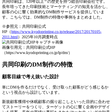
※
共同印刷は、120年以上
の歴史を持つ総合印刷会社です。
長年培ってきた印刷技術とマーケティングの知見を活かし、
顧客の心に響く効果的なDM制作サービスを提供していま
す。こちらでは、DM制作の特徴や事例をまとめました。
※参照元：共同印刷公式
HP（
https://www.kyodoprinting.co.jp/release/2017/20170105-
2011.html
）2025年10月調査時点
画像引用元：共同印刷公式HP
（https://www.kyodoprinting.co.jp/lp/dm/）
共同印刷のDM制作の特徴
顧客目線で考え抜いた設計
単にDMを作るだけでなく、受け取った顧客がどう感じるか
という視点から設計しています。
新規顧客獲得や休眠顧客の掘り起こしといった目的に合わせ
てストーリーをつくり、ターゲットの心に響く企画やデザイ