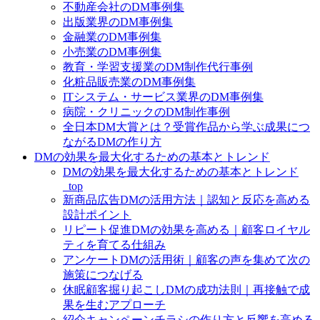
不動産会社のDM事例集
出版業界のDM事例集
金融業のDM事例集
小売業のDM事例集
教育・学習支援業のDM制作代行事例
化粧品販売業のDM事例集
ITシステム・サービス業界のDM事例集
病院・クリニックのDM制作事例
全日本DM大賞とは？受賞作品から学ぶ成果につ
ながるDMの作り方
DMの効果を最大化するための基本とトレンド
DMの効果を最大化するための基本とトレンド
_top
新商品広告DMの活用方法｜認知と反応を高める
設計ポイント
リピート促進DMの効果を高める｜顧客ロイヤル
ティを育てる仕組み
アンケートDMの活用術｜顧客の声を集めて次の
施策につなげる
休眠顧客掘り起こしDMの成功法則｜再接触で成
果を生むアプローチ
紹介キャンペーンチラシの作り方と反響を高める