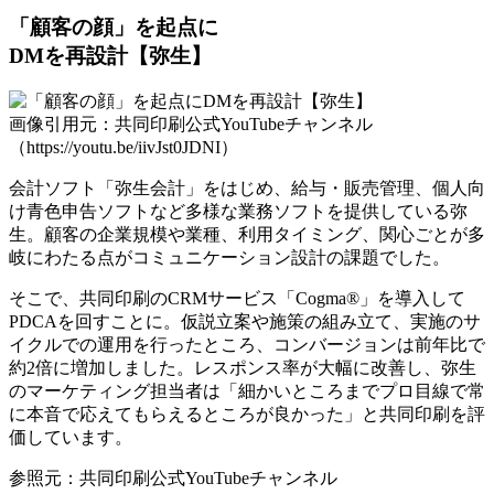
「顧客の顔」を起点に
DMを再設計【弥生】
画像引用元：共同印刷公式YouTubeチャンネル
（https://youtu.be/iivJst0JDNI）
会計ソフト「弥生会計」をはじめ、給与・販売管理、個人向
け青色申告ソフトなど多様な業務ソフトを提供している弥
生。顧客の企業規模や業種、利用タイミング、関心ごとが多
岐にわたる点がコミュニケーション設計の課題でした。
そこで、共同印刷のCRMサービス「Cogma®」を導入して
PDCAを回すことに。仮説立案や施策の組み立て、実施のサ
イクルでの運用を行ったところ、
コンバージョンは前年比で
約2倍に増加
しました。レスポンス率が大幅に改善し、弥生
のマーケティング担当者は「細かいところまでプロ目線で常
に本音で応えてもらえるところが良かった」と共同印刷を評
価しています。
参照元：共同印刷公式YouTubeチャンネル