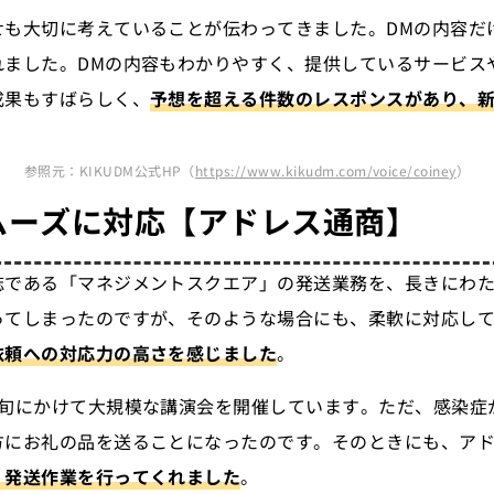
せも大切に考えていることが伝わってきました。DMの内容だ
れました。DMの内容もわかりやすく、提供しているサービス
成果もすばらしく、
予想を超える件数のレスポンスがあり、
参照元：KIKUDM公式HP（
https://www.kikudm.com/voice/coiney
）
ムーズに対応
【アドレス通商】
誌である「マネジメントスクエア」の発送業務を、長きにわた
ってしまったのですが、そのような場合にも、柔軟に対応し
依頼への対応力の高さを感じました
。
上旬にかけて大規模な講演会を開催しています。ただ、感染症
方にお礼の品を送ることになったのです。そのときにも、ア
く発送作業を行ってくれました
。