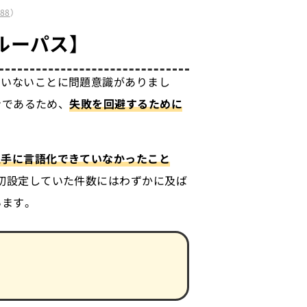
a88
）
ルーパス】
にいないことに問題意識がありまし
ンであるため、
失敗を回避するために
上手に言語化できていなかったこと
初設定していた件数にはわずかに及ば
います。
）