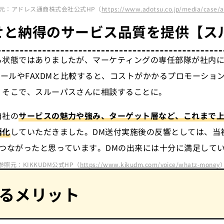
元：アドレス通商株式会社公式HP（
https://www.adotsu.co.jp/media/case/
せと納得のサービス品質を提供
【ス
る状態ではありましたが、マーケティングの専任部隊が社内
メールやFAXDMと比較すると、コストがかかるプロモーショ
。そこで、スルーパスさんに相談することに。
自社の
サービスの魅力や強み、ターゲット層など、これまで
語化
していただきました。DM送付実施後の反響としては、当
つながったと思っています。DMの出来には十分に満足して
参照元：KIKKUDM公式HP（
https://www.kikudm.com/voice/whatz-money
送るメリット