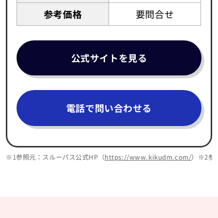
参考価格
要問合せ
公式サイトを見る
電話で問い合わせる
※1参照元：スルーパス公式HP（
https://www.kikudm.com/
）※2参