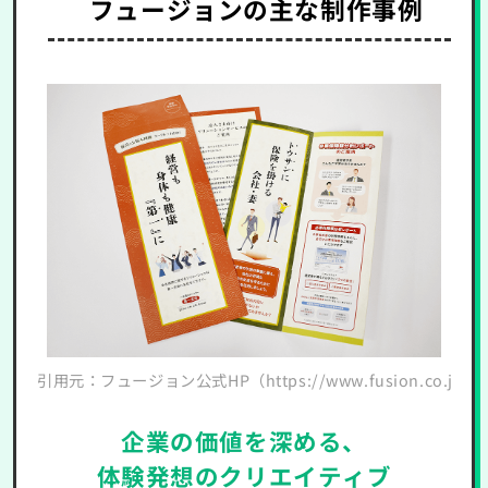
フュージョンの主な制作事例
引用元：フュージョン公式HP（https://www.fusion.co.jp/awar
フュー
企業の価値を深める、
体験発想のクリエイティブ